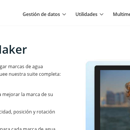
Gestión de datos
Utilidades
Multim
Maker
egar marcas de agua
quee nuestra suite completa:
 mejorar la marca de su
idad, posición y rotación
s para cada marca de agua