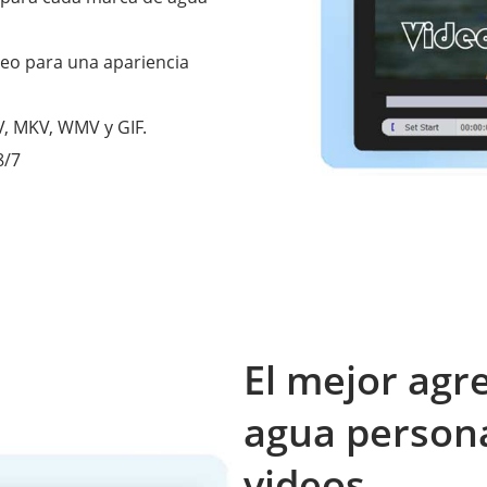
deo para una apariencia
, MKV, WMV y GIF.
8/7
El mejor agr
agua persona
videos