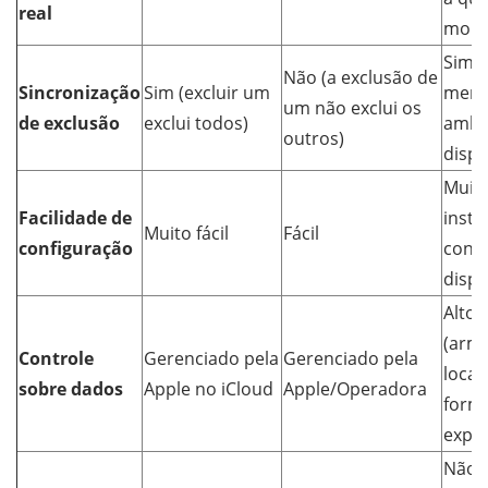
real
mom
Sim, 
Não (a exclusão de
Sincronização
Sim (excluir um
mens
um não exclui os
de exclusão
exclui todos)
ambo
outros)
dispo
Muito
Facilidade de
insta
Muito fácil
Fácil
configuração
cone
dispo
Alto
(arm
Controle
Gerenciado pela
Gerenciado pela
local
sobre dados
Apple no iCloud
Apple/Operadora
form
expo
Não 