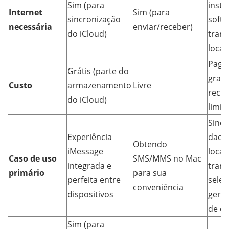
Sim (para
insta
Internet
Sim (para
sincronização
softw
necessária
enviar/receber)
do iCloud)
trans
local)
Pago 
Grátis (parte do
gratu
Custo
armazenamento
Livre
recu
do iCloud)
limit
Sincr
Experiência
dado
Obtendo
iMessage
local,
Caso de uso
SMS/MMS no Mac
integrada e
trans
primário
para sua
perfeita entre
seleti
conveniência
dispositivos
gere
de da
Sim (para