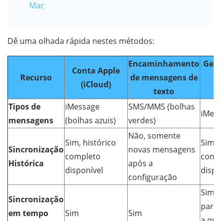
Mac
Dê uma olhada rápida nestes métodos:
Encaminhamento
Gere
Conta Apple
Recurso
de mensagens de
(iCloud)
texto
i
Tipos de
iMessage
SMS/MMS (bolhas
iMes
mensagens
(bolhas azuis)
verdes)
Não, somente
Sim, histórico
Sim, 
Sincronização
novas mensagens
completo
comp
Histórica
após a
disponível
dispo
configuração
Sim, 
Sincronização
para 
em tempo
Sim
Sim
a qua