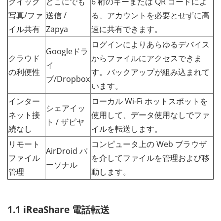
クイック
どこにでも
6 桁のキーまたは QR コードによ
写真/ファ
送信 /
る、アカウントを必要とせずに高
イル共有
Zapya
速に共有できます。
ログインによりあらゆるデバイス
Googleドラ
クラウド
からファイルにアクセスできま
イ
の利便性
す。バックアップが組み込まれて
ブ/Dropbox
います。
インター
ローカル Wi-Fi ホットスポットを
シェアイッ
ネット接
使用して、データ使用なしでファ
ト / ザピヤ
続なし
イルを転送します。
リモート
コンピュータ上の Web ブラウザ
AirDroid パ
ファイル
を介してファイルを管理および移
ーソナル
管理
動します。
1.1 iReaShare 電話転送