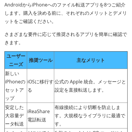
AndroidからiPhoneへのファイル転送アプリを8つご紹介
します。購入を決める前に、それぞれのメリットとデメリ
ットをご確認ください。
さまざまな要件に応じて推奨されるアプリを簡単に確認で
きます。
ユーザー
推奨ツール
主なメリット
ニーズ
新しい
iPhoneの
iOSに移行す
公式の Apple 統合。メッセージと
セットア
る
設定を直接転送します。
ップ
安定した
有線接続により切断を防止しま
iReaShare
大容量デ
す。大規模なライブラリに最適で
電話転送
ータ転送
す。