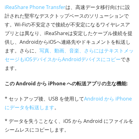
iReaShare Phone Transfer
は、高速データ移行向けに設
計された堅牢なデスクトップベースのソリューションで
す。Wi-Fiの不安定さで接続が不安定になるワイヤレスア
プリとは異なり、iReaShareは安定したケーブル接続を提
供し、AndroidからiOSへ連絡先やドキュメントを転送し
ます。さらに、
写真、動画、音楽、さらにはテキストメッ
セージもiOSデバイスからAndroidデバイスにコピー
でき
ます。
この Android から iPhone への転送アプリの主な機能:
* セットアップ後、USB を使用して
Android から iPhone
にデータを転送します
。
* データを失うことなく、iOS から Android にファイルを
シームレスにコピーします。