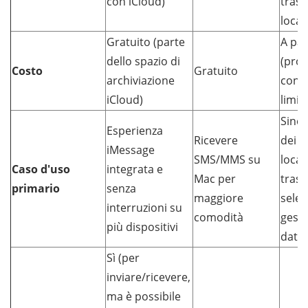
con iCloud)
tras
local
Gratuito (parte
A pa
dello spazio di
(prov
Costo
Gratuito
archiviazione
con f
iCloud)
limit
Sincr
Esperienza
Ricevere
dei d
iMessage
SMS/MMS su
local
Caso d'uso
integrata e
Mac per
tras
primario
senza
maggiore
selet
interruzioni su
comodità
gesti
più dispositivi
dati, 
Sì (per
inviare/ricevere,
ma è possibile