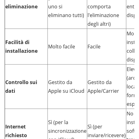
eliminazione
uno si
comporta
entra
eliminano tutti)
l'eliminazione
dispo
degli altri)
Molto
Facilità di
insta
Molto facile
Facile
installazione
colle
dispo
Eleva
(arch
Controllo sui
Gestito da
Gestito da
locale
dati
Apple su iCloud
Apple/Carrier
forma
espor
No (u
Sì (per la
instal
Internet
Sì (per
sincronizzazione
softw
richiesto
inviare/ricevere)