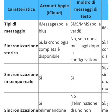
Inoltro di
iR
Account Apple
Caratteristica
messaggi di
(iCloud)
testo
M
Tipi di
iMessage (bolle
SMS/MMS (bolle
iMes
messaggio
blu)
verdi)
No, solo nuovi
Sì, la cronologia
Sì, l
Sincronizzazione
messaggi dopo
completa è
comp
storica
la
disponibile
dispo
configurazione
Sì, a
Sincronizzazione
sincr
SÌ
SÌ
in tempo reale
quals
mom
No
Sì
(l'eliminazione
Sì, ge
Sincronizzazione
(eliminandone
di uno non
mess