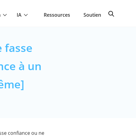
a
IA
Ressources
Soutien
e fasse
nce à un
même]
asse confiance ou ne