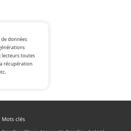
rt de données
 générations
x lecteurs toutes
 la récupération
tc.
Mots clés