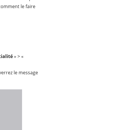
comment le faire
ialité
» > «
 verrez le message