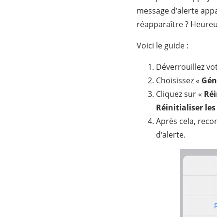
message d'alerte appa
réapparaître ? Heureu
Voici le guide :
Déverrouillez vo
Choisissez «
Gén
Cliquez sur «
Réi
Réinitialiser le
Après cela, reco
d'alerte.