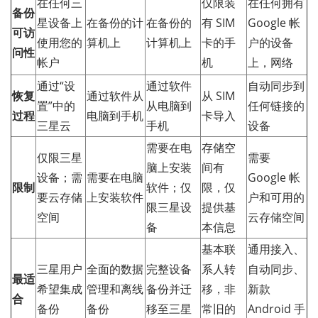
在任何三
仅限装
在任何拥有
备份
星设备上
在备份的计
在备份的
有 SIM
Google 帐
可访
使用您的
算机上
计算机上
卡的手
户的设备
问性
帐户
机
上，网络
通过“设
通过软件
自动同步到
恢复
通过软件从
从 SIM
置”中的
从电脑到
任何链接的
过程
电脑到手机
卡导入
三星云
手机
设备
需要在电
存储空
仅限三星
需要
脑上安装
间有
设备；需
需要在电脑
Google 帐
限制
软件；仅
限，仅
要云存储
上安装软件
户和可用的
限三星设
提供基
空间
云存储空间
备
本信息
基本联
通用接入、
三星用户
全面的数据
完整设备
系人转
自动同步、
最适
希望集成
管理和离线
备份并迁
移，非
新款
合
备份
备份
移至三星
常旧的
Android 手