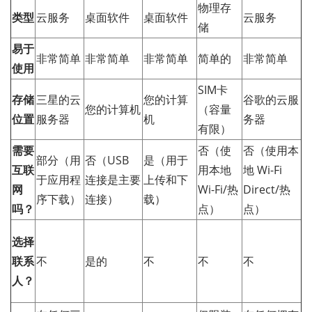
物理存
类型
云服务
桌面软件
桌面软件
云服务
储
易于
非常简单
非常简单
非常简单
简单的
非常简单
使用
SIM卡
存储
三星的云
您的计算
谷歌的云服
您的计算机
（容量
位置
服务器
机
务器
有限）
需要
否（使
否（使用本
部分（用
否（USB
是（用于
互联
用本地
地 Wi-Fi
于应用程
连接是主要
上传和下
网
Wi-Fi/热
Direct/热
序下载）
连接）
载）
吗？
点）
点）
选择
联系
不
是的
不
不
不
人？