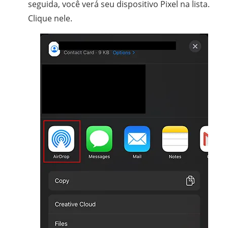
seguida, você verá seu dispositivo Pixel na lista.
Clique nele.