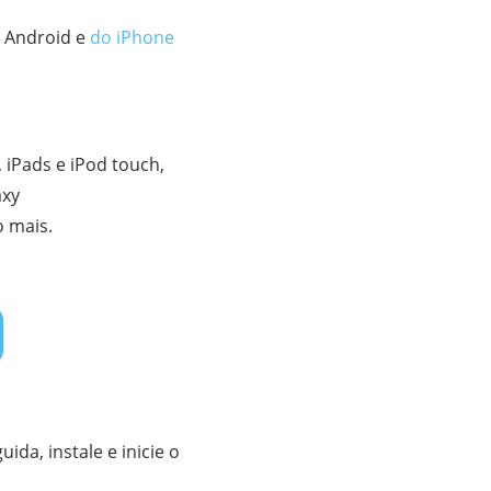
o Android e
do iPhone
 iPads e iPod touch,
axy
o mais.
da, instale e inicie o