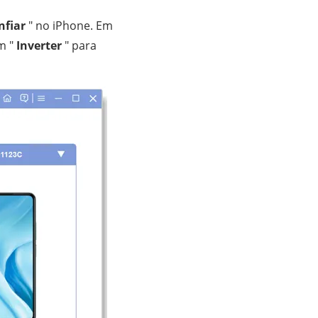
nfiar
" no iPhone. Em
m "
Inverter
" para