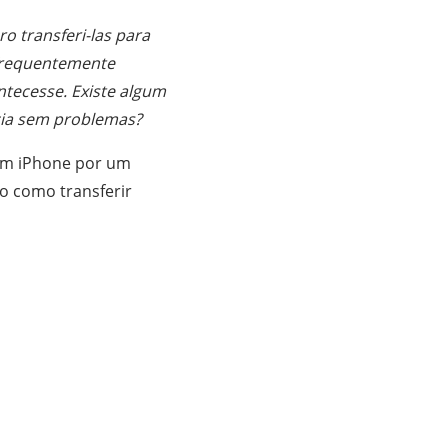
 transferi-las para
 frequentemente
tecesse. Existe algum
ncia sem problemas?
 um iPhone por um
do como transferir