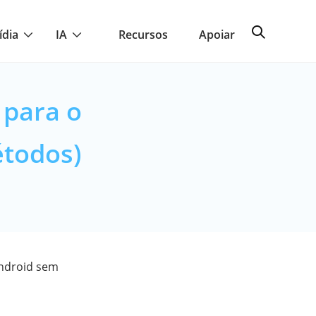
ídia
IA
Recursos
Apoiar
 para o
étodos)
Android sem