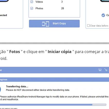
ção "
Fotos
" e clique em "
Iniciar cópia
" para começar a tra
oid.