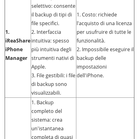
selettivo: consente
il backup di tipi di
1. Costo: richiede
file specifici.
l'acquisto di una licenza
1.
2. Interfaccia
per usufruire di tutte le
iReaShare
intuitiva: spesso
funzionalità.
iPhone
più intuitiva degli
2. Impossibile eseguire il
Manager
strumenti nativi di
backup delle
Apple.
impostazioni
3. File gestibili: i file
dell'iPhone.
di backup sono
visualizzabili.
1. Backup
completo del
sistema: crea
un'istantanea
completa di quasi