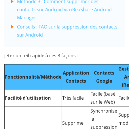
Méthode 3 : Comment supprimer des
contacts sur Android via iReaShare Android
Manager
Conseils : FAQ sur la suppression des contacts
sur Android
Jetez un œil rapide à ces 3 façons :
Gest
Application
Contacts
Fonctionnalité/Méthode
A
Contacts
Google
iR
Facile (basé
Facilité d'utilisation
Très facile
Facil
sur le Web)
Synchronise
Supp
la
Supprime
modi
suppression