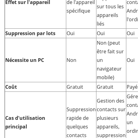
Effet sur l'appareil
de l'appareil
cont
sur tous les
spécifique
Andr
appareils
l'or
liés
Suppression par lots
Oui
Oui
Oui
Non (peut
être fait sur
Nécessite un PC
Non
un
Oui
navigateur
mobile)
Coût
Gratuit
Gratuit
Payé
Gére
Gestion des
cont
Suppression
contacts sur
Andr
Cas d'utilisation
rapide de
plusieurs
un
principal
quelques
appareils,
ordi
contacts
suppression