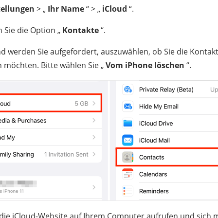
tellungen
> „
Ihr Name
“ > „
iCloud
“.
 Sie die Option „
Kontakte
“.
d werden Sie aufgefordert, auszuwählen, ob Sie die Kontak
 möchten. Bitte wählen Sie „
Vom iPhone löschen
“.
 die iCloud-Website auf Ihrem Computer aufrufen und sich m