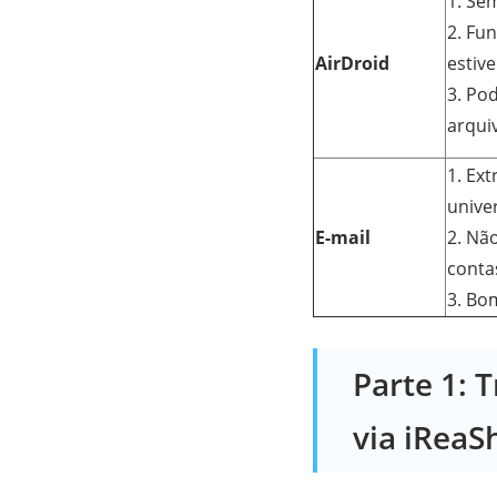
1. Se
2. Fu
AirDroid
estiv
3. Pod
arqui
1. Ex
unive
E-mail
2. Nã
conta
3. Bo
Parte 1: 
via iReaS