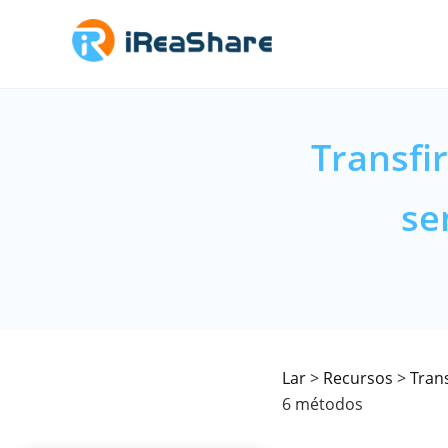
Transfi
se
Lar
>
Recursos
>
Tran
6 métodos