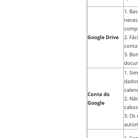
1. Ba
neces
comp
Google Drive
2. Fác
conta
3. Bo
docum
1. Sim
dados
calen
Conta do
2. Nã
Google
cabos
3. Os
autom