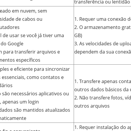
transferência ou lentidão
seado em nuvem, sem
sidade de cabos ou
1. Requer uma conexão de
utadores
2. O armazenamento gratu
il de usar se você já tiver uma
GB)
 do Google
3. As velocidades de upl
m para transferir arquivos e
dependem da sua conexão
entos específicos
ples e eficiente para sincronizar
 essenciais, como contatos e
1. Transfere apenas conta
dários
outros dados básicos da 
o são necessários aplicativos ou
2. Não transfere fotos, ví
, apenas um login
outros arquivos
 dados são mantidos atualizados
aticamente
1. Requer instalação do 