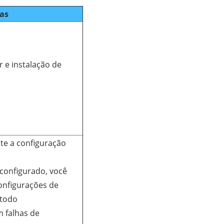
as
 e instalação de
te a configuração
r configurado, você
configurações de
étodo
m falhas de