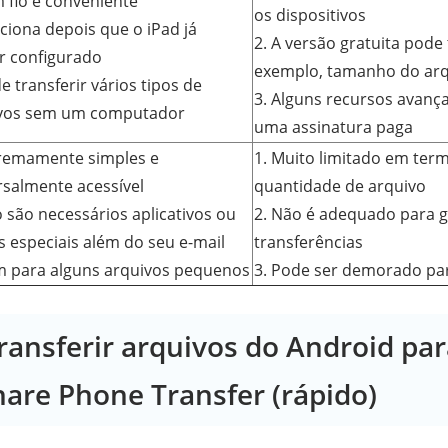
m fio e conveniente
os dispositivos
nciona depois que o iPad já
2. A versão gratuita pode 
er configurado
exemplo, tamanho do arqu
e transferir vários tipos de
3. Alguns recursos avanç
vos sem um computador
uma assinatura paga
tremamente simples e
1. Muito limitado em ter
rsalmente acessível
quantidade de arquivo
o são necessários aplicativos ou
2. Não é adequado para 
s especiais além do seu e-mail
transferências
m para alguns arquivos pequenos
3. Pode ser demorado par
Transferir arquivos do Android par
hare Phone Transfer (rápido)