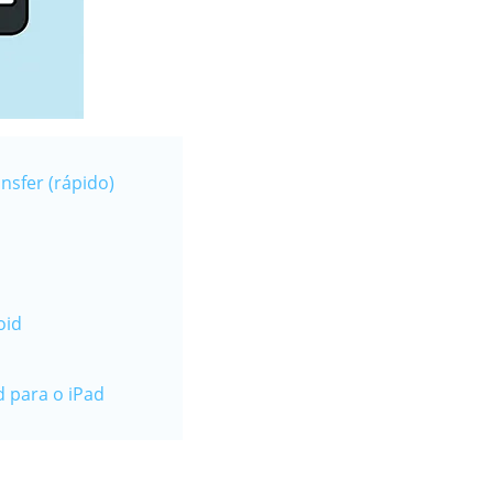
nsfer (rápido)
oid
d para o iPad