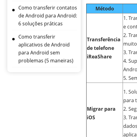
Como transferir contatos
Método
de Android para Android:
1. Tr
6 soluções práticas
e con
2. Tra
Como transferir
Transferência
muito
aplicativos de Android
de telefone
3. Tra
para Android sem
iReaShare
problemas (5 maneiras)
4. Su
Andro
5. Se
1. Sol
para 
Migrar para
2. Seg
iOS
3. Tr
dados
aplic