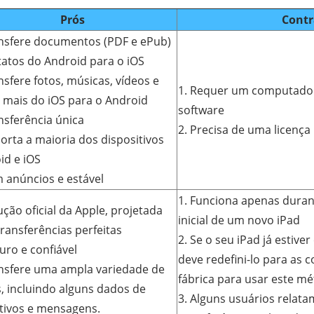
Prós
Contr
ansfere documentos (PDF e ePub)
tatos do Android para o iOS
nsfere fotos, músicas, vídeos e
1. Requer um computador
 mais do iOS para o Android
software
nsferência única
2. Precisa de uma licença
porta a maioria dos dispositivos
id e iOS
m anúncios e estável
1. Funciona apenas duran
ução oficial da Apple, projetada
inicial de um novo iPad
transferências perfeitas
2. Se o seu iPad já estive
uro e confiável
deve redefini-lo para as 
ansfere uma ampla variedade de
fábrica para usar este m
, incluindo alguns dados de
3. Alguns usuários relata
ativos e mensagens.