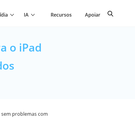
ídia
IA
Recursos
Apoiar
a o iPad
dos
ad sem problemas com