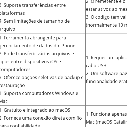
2. O remetente e o
3. Suporta transferências entre
estar ativos ao m
plataformas
3. O código tem val
4. Sem limitações de tamanho de
(normalmente 10 m
arquivo
1. Ferramenta abrangente para
gerenciamento de dados do iPhone
2. Pode transferir vários arquivos e
1. Requer um aplic
tipos entre dispositivos iOS e
cabo USB
computadores
2. Um software pa
3. Oferece opções seletivas de backup e
funcionalidade grat
restauração
4. Suporta computadores Windows e
Mac
1. Gratuito e integrado ao macOS
1. Funciona apena
2. Fornece uma conexão direta com fio
Mac (macOS Catalin
para confiabilidade