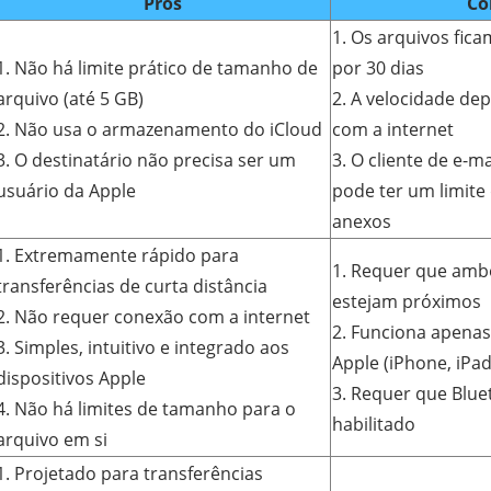
Prós
Co
1. Os arquivos fic
1. Não há limite prático de tamanho de
por 30 dias
arquivo (até 5 GB)
2. A velocidade d
2. Não usa o armazenamento do iCloud
com a internet
3. O destinatário não precisa ser um
3. O cliente de e-m
usuário da Apple
pode ter um limit
anexos
1. Extremamente rápido para
1. Requer que ambo
transferências de curta distância
estejam próximos
2. Não requer conexão com a internet
2. Funciona apenas
3. Simples, intuitivo e integrado aos
Apple (iPhone, iPad
dispositivos Apple
3. Requer que Blue
4. Não há limites de tamanho para o
habilitado
arquivo em si
1. Projetado para transferências