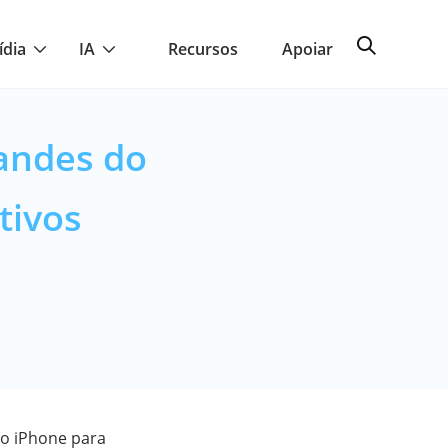
ídia
IA
Recursos
Apoiar
andes do
tivos
do iPhone para