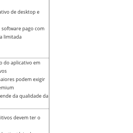
ativo de desktop e
m software pago com
a limitada
o do aplicativo em
vos
maiores podem exigir
remium
pende da qualidade da
itivos devem ter o
o