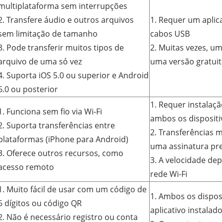
multiplataforma sem interrupções
2. Transfere áudio e outros arquivos
1. Requer um aplic
sem limitação de tamanho
cabos USB
3. Pode transferir muitos tipos de
2. Muitas vezes, u
arquivo de uma só vez
uma versão gratuit
4. Suporta iOS 5.0 ou superior e Android
6.0 ou posterior
1. Requer instalaçã
1. Funciona sem fio via Wi-Fi
ambos os dispositi
2. Suporta transferências entre
2. Transferências 
plataformas (iPhone para Android)
uma assinatura p
3. Oferece outros recursos, como
3. A velocidade de
acesso remoto
rede Wi-Fi
1. Muito fácil de usar com um código de
1. Ambos os dispos
6 dígitos ou código QR
aplicativo instalad
2. Não é necessário registro ou conta