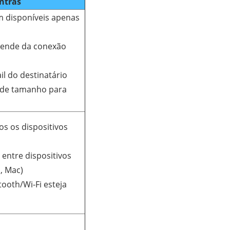
ntras
am disponíveis apenas
epende da conexão
ail do destinatário
e de tamanho para
s os dispositivos
 entre dispositivos
, Mac)
tooth/Wi-Fi esteja