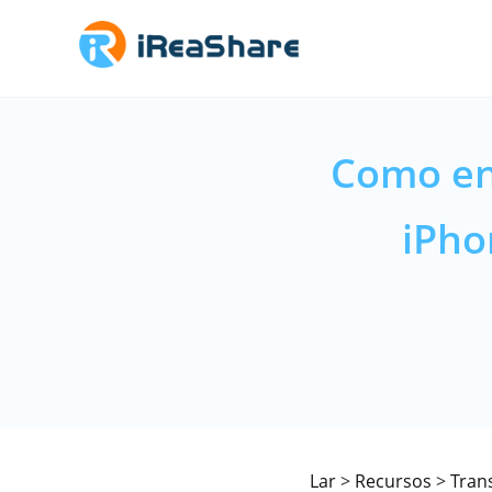
Como en
iPho
Lar
>
Recursos
>
Tran