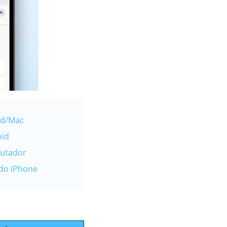
ad/Mac
oid
putador
 do iPhone