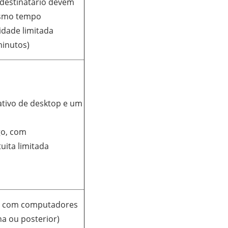
 destinatário devem
esmo tempo
idade limitada
inutos)
ativo de desktop e um
go, com
uita limitada
s com computadores
a ou posterior)