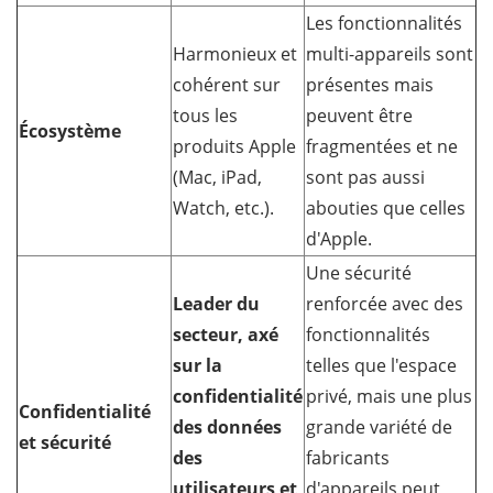
Les fonctionnalités
Harmonieux et
multi-appareils sont
cohérent sur
présentes mais
tous les
peuvent être
Écosystème
produits Apple
fragmentées et ne
(Mac, iPad,
sont pas aussi
Watch, etc.).
abouties que celles
d'Apple.
Une sécurité
Leader du
renforcée avec des
secteur, axé
fonctionnalités
sur la
telles que l'espace
confidentialité
privé, mais une plus
Confidentialité
des données
grande variété de
et sécurité
des
fabricants
utilisateurs et
d'appareils peut