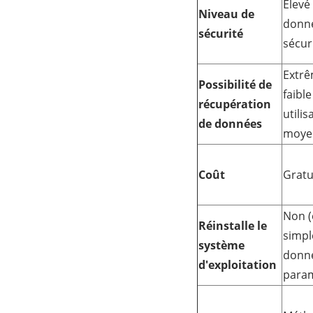
Élevé 
Niveau de
donné
sécurité
sécur
Extr
Possibilité de
faible
récupération
utilis
de données
moye
Coût
Gratu
Non (
Réinstalle le
simpl
système
donné
d'exploitation
param