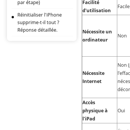
par étape)
Facilité
Facile
d'utilisation
Réinitialiser l'iPhone
supprime-t-il tout ?
Réponse détaillée.
Nécessite un
Non
ordinateur
Non 
Nécessite
l'eff
Internet
néces
décon
Accès
physique à
Oui
l'iPad