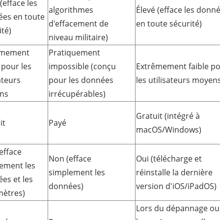
(efface les
algorithmes
Élevé (efface les donn
es en toute
d'effacement de
en toute sécurité)
ité)
niveau militaire)
êmement
Pratiquement
 pour les
impossible (conçu
Extrêmement faible p
ateurs
pour les données
les utilisateurs moyen
ns
irrécupérables)
Gratuit (intégré à
it
Payé
macOS/Windows)
efface
Non (efface
Oui (télécharge et
ement les
simplement les
réinstalle la dernière
es et les
données)
version d'iOS/iPadOS)
ètres)
Lors du dépannage ou