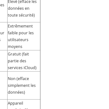
Élevé (efface les
ées
données en
toute sécurité)
Extrêmement
our
faible pour les
s
utilisateurs
moyens
Gratuit (fait
partie des
services iCloud)
Non (efface
simplement les
données)
Appareil