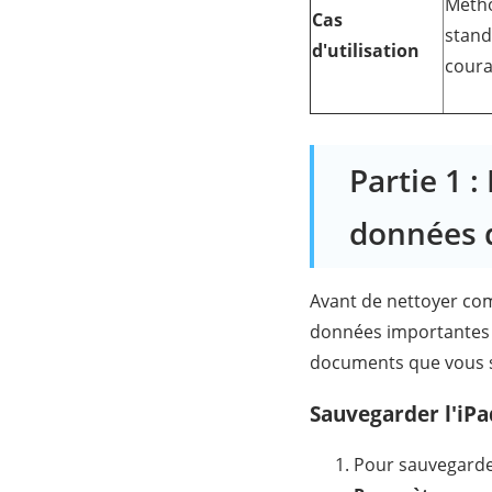
Méth
Cas
stand
d'utilisation
cour
Partie 1 :
données d
Avant de nettoyer com
données importantes :
documents que vous s
Sauvegarder l'iPa
Pour sauvegarder