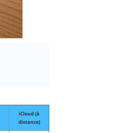
iCloud (à
distance)