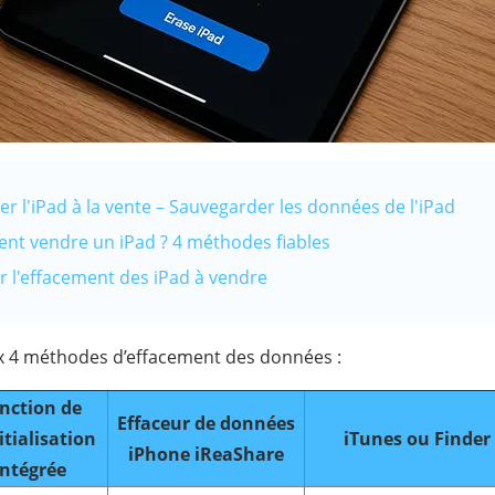
rer l'iPad à la vente – Sauvegarder les données de l'iPad
ent vendre un iPad ? 4 méthodes fiables
ur l'effacement des iPad à vendre
ux 4 méthodes d’effacement des données :
nction de
Effaceur de données
itialisation
iTunes ou Finder
iPhone iReaShare
intégrée