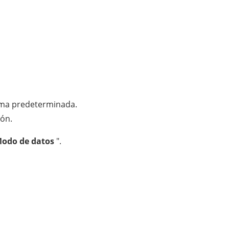
forma predeterminada.
ión.
odo de datos
".