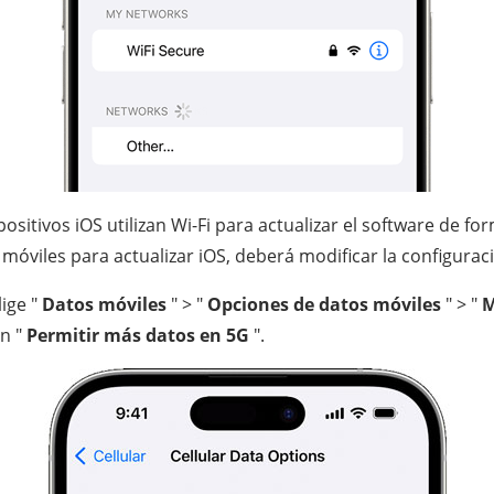
spositivos iOS utilizan Wi-Fi para actualizar el software de 
s móviles para actualizar iOS, deberá modificar la configurac
lige "
Datos móviles
" > "
Opciones de datos móviles
" > "
M
ón "
Permitir más datos en 5G
".