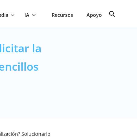
edia
IA
Recursos
Apoyo
icitar la
encillos
alización? Solucionarlo