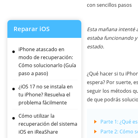
con sencillos pasos
Reparar iOS
Esta mañana intenté ac
estaba funcionando y 
estado.
iPhone atascado en
modo de recuperación:
Cómo solucionarlo (Guía
paso a paso)
¿Qué hacer si tu iPho
espera? Por suerte, e
¿iOS 17 no se instala en
seguir los métodos qu
tu iPhone? Resuelva el
de que podrás solucio
problema fácilmente
Cómo utilizar la
Parte 1: ¿Qué es
recuperación del sistema
Parte 2: Cómo s
iOS en iReaShare