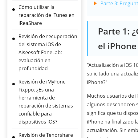
Parte 3: Pregunt
Cómo utilizar la
reparación de iTunes en
iReaShare
Parte 1: ¿
Revisión de recuperación
el iPhone
del sistema iOS de
Aiseesoft FoneLab:
evaluación en
"Actualización a iOS 16
profundidad
solicitado una actuali
Revisión de iMyFone
iPhone?"
Fixppo: ¿Es una
Muchos usuarios de iP
herramienta de
algunos desconocen su
reparación de sistemas
significa que tu dispo
confiable para
dispositivos iOS?
iPhone ha finalizado l
actualización. Sin emb
Revisión de Tenorshare