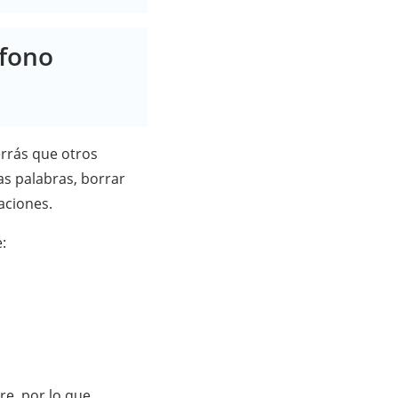
éfono
rrás que otros
as palabras, borrar
aciones.
:
re, por lo que