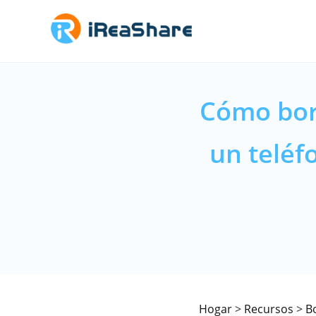
Cómo bor
un teléf
Hogar
>
Recursos
>
B