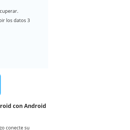
ecuperar.
ir los datos 3
roid con Android
go conecte su