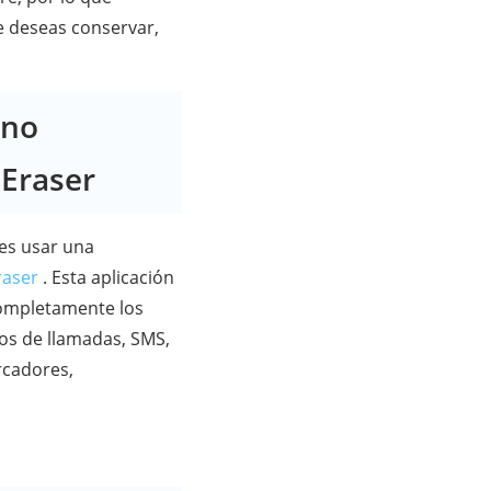
ue deseas conservar,
ono
 Eraser
es usar una
raser
. Esta aplicación
 completamente los
ros de llamadas, SMS,
rcadores,