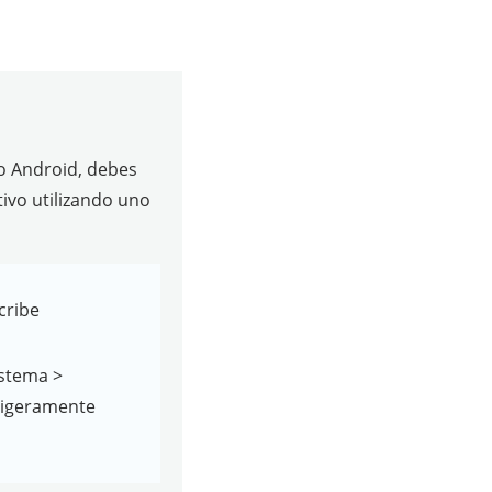
no Android, debes
ivo utilizando uno
cribe
istema >
 ligeramente