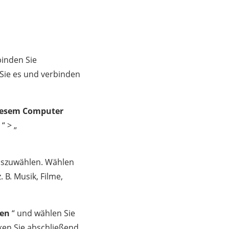
binden Sie
n Sie es und verbinden
iesem Computer
“ > „
auszuwählen. Wählen
. B. Musik, Filme,
ren
“ und wählen Sie
ken Sie abschließend