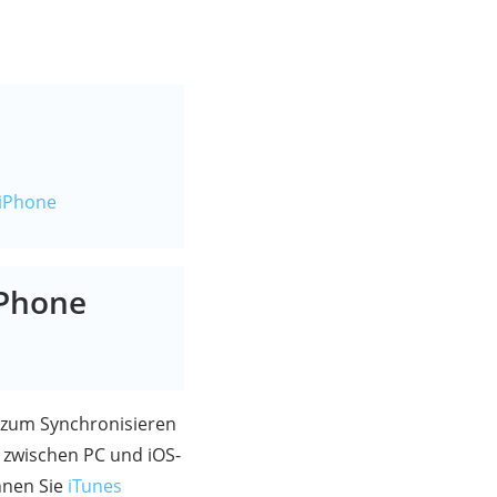
 iPhone
iPhone
n zum Synchronisieren
 zwischen PC und iOS-
nnen Sie
iTunes