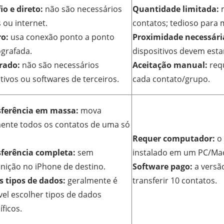
io e direto:
não são necessários
Quantidade limitada:
m
 ou internet.
contatos; tedioso para 
o:
usa conexão ponto a ponto
Proximidade necessári
ografada.
dispositivos devem esta
rado:
não são necessários
Aceitação manual:
requ
ativos ou softwares de terceiros.
cada contato/grupo.
sferência em massa:
mova
mente todos os contatos de uma só
Requer computador:
o 
ferência completa:
sem
instalado em um PC/Ma
inição no iPhone de destino.
Software pago:
a versã
s tipos de dados:
geralmente é
transferir 10 contatos.
vel escolher tipos de dados
íficos.