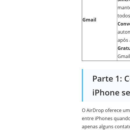
manté
todos
Gmail
Conv
auto
após 
Gratu
Gmail
Parte 1: 
iPhone se
O AirDrop oferece uma
entre iPhones quando
apenas alguns contat