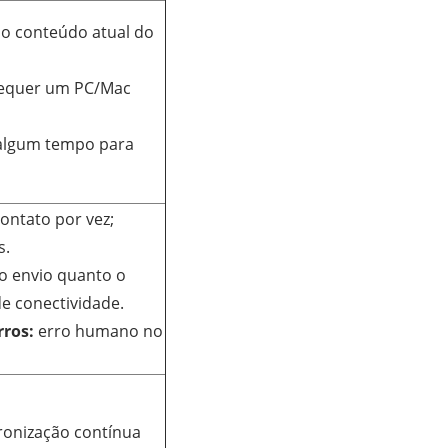
o conteúdo atual do
equer um PC/Mac
algum tempo para
ntato por vez;
s.
o envio quanto o
e conectividade.
rros:
erro humano no
ronização contínua