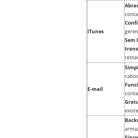
Abra
conta
Confi
iTunes
geren
Sem I
trans
resta
Simpl
cabos
Funci
E-mail
conta
Gratu
exist
Back
armaz
Sincr