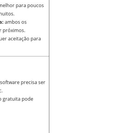
elhor para poucos
muitos.
a:
ambos os
r próximos.
er aceitação para
software precisa ser
c.
o gratuita pode