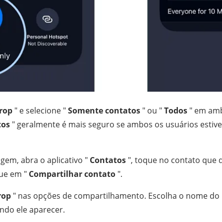
rop
" e selecione "
Somente contatos
" ou "
Todos
" em ambo
tos
" geralmente é mais seguro se ambos os usuários esti
gem, abra o aplicativo "
Contatos
", toque no contato que d
que em "
Compartilhar contato
".
rop
" nas opções de compartilhamento. Escolha o nome do
ndo ele aparecer.