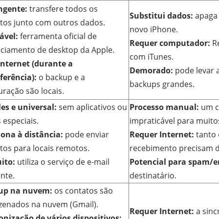
ngente:
transfere todos os
Substitui dados:
apaga 
tos junto com outros dados.
novo iPhone.
ável:
ferramenta oficial de
Requer computador:
R
ciamento de desktop da Apple.
com iTunes.
nternet (durante a
Demorado:
pode levar 
ferência):
o backup e a
backups grandes.
uração são locais.
es e universal:
sem aplicativos ou
Processo manual:
um co
 especiais.
impraticável para muito
ona à distância:
pode enviar
Requer Internet:
tanto 
tos para locais remotos.
recebimento precisam d
ito:
utiliza o serviço de e-mail
Potencial para spam/e
ente.
destinatário.
up na nuvem:
os contatos são
enados na nuvem (Gmail).
Requer Internet:
a sinc
onização de vários dispositivos: