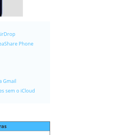
AirDrop
iReaShare Phone
a Gmail
es sem o iCloud
ras