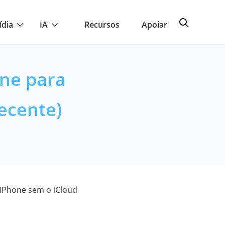
ídia
IA
Recursos
Apoiar
one para
ecente)
 iPhone sem o iCloud