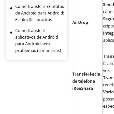
Sem f
Como transferir contatos
cabos
de Android para Android:
Segur
6 soluções práticas
AirDrop
cript
Como transferir
Integ
aplicativos de Android
aplic
para Android sem
problemas (5 maneiras)
Tran
facil
vez.
Transferência
Trans
de telefone
redef
iReaShare
Vário
possí
espec