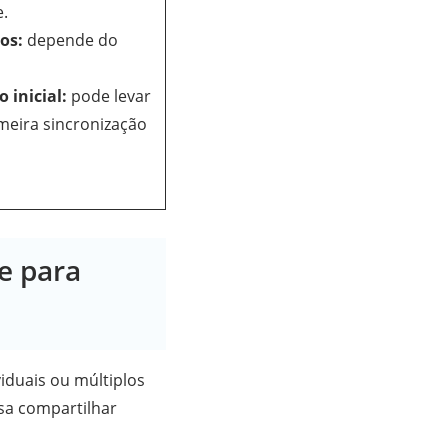
e.
os:
depende do
 inicial:
pode levar
meira sincronização
e para
iduais ou múltiplos
sa compartilhar