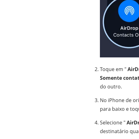
Toque em "
AirD
Somente conta
do outro.
No iPhone de ori
para baixo e to
Selecione "
AirD
destinatário qua