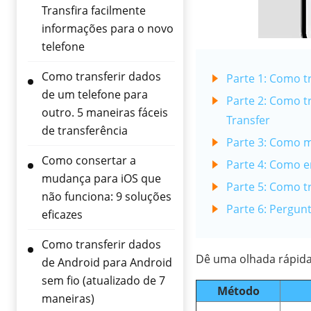
Transfira facilmente
informações para o novo
telefone
Como transferir dados
Parte 1: Como t
de um telefone para
Parte 2: Como t
outro. 5 maneiras fáceis
Transfer
de transferência
Parte 3: Como 
Como consertar a
Parte 4: Como e
mudança para iOS que
Parte 5: Como t
não funciona: 9 soluções
Parte 6: Pergun
eficazes
Como transferir dados
Dê uma olhada rápida
de Android para Android
sem fio (atualizado de 7
Método
maneiras)