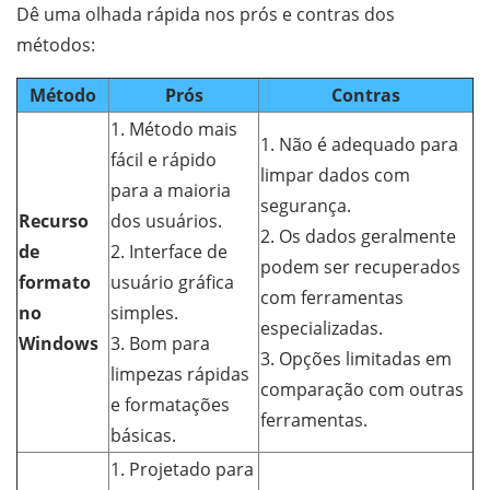
Dê uma olhada rápida nos prós e contras dos
métodos:
Método
Prós
Contras
1. Método mais
1. Não é adequado para
fácil e rápido
limpar dados com
para a maioria
segurança.
Recurso
dos usuários.
2. Os dados geralmente
de
2. Interface de
podem ser recuperados
formato
usuário gráfica
com ferramentas
no
simples.
especializadas.
Windows
3. Bom para
3. Opções limitadas em
limpezas rápidas
comparação com outras
e formatações
ferramentas.
básicas.
1. Projetado para