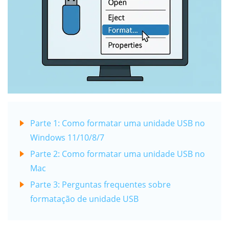
Parte 1: Como formatar uma unidade USB no
Windows 11/10/8/7
Parte 2: Como formatar uma unidade USB no
Mac
Parte 3: Perguntas frequentes sobre
formatação de unidade USB