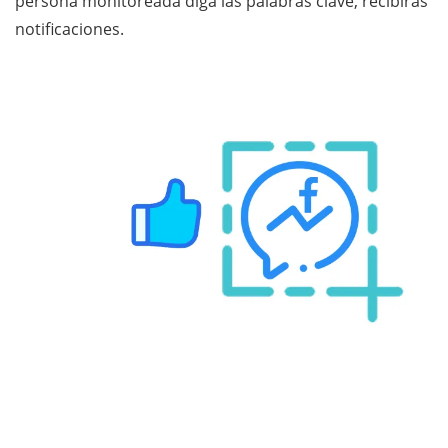
persona monitoreada diga las palabras clave, recibirás
notificaciones.