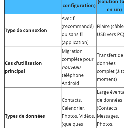
(solution tou
configuration)
en-un)
Avec fil
(recommandé)
Filaire (câbles
Type de connexion
ou sans fil
USB vers PC)
(application)
Migration
Transfert de
complète pour
Cas d'utilisation
données
nouveau
principal
complet (à tou
téléphone
moment)
Android
Large éventail
Contacts,
de données
Calendrier,
(Contacts,
Types de données
Photos, Vidéos,
Messages,
(quelques
Photos,