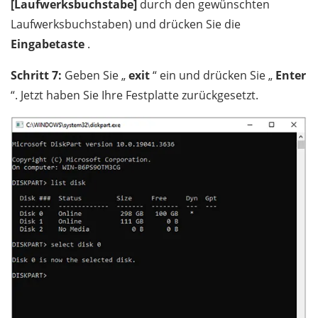
[Laufwerksbuchstabe]
durch den gewünschten
Laufwerksbuchstaben) und drücken Sie die
Eingabetaste
.
Schritt 7:
Geben Sie „
exit
“ ein und drücken Sie „
Enter
“. Jetzt haben Sie Ihre Festplatte zurückgesetzt.